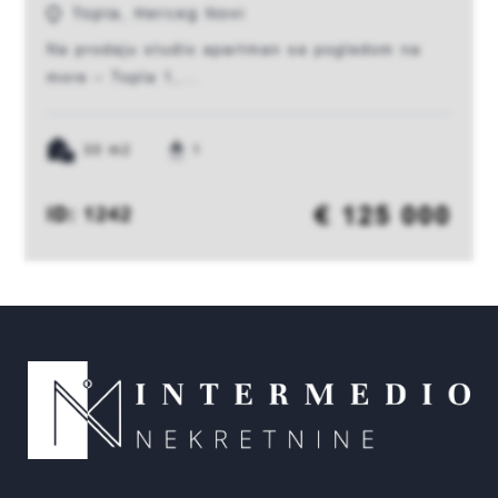
Topla, Herceg Novi
Na prodaju studio apartman sa pogledom na
more – Topla 1,...
30 m2
1
€ 125 000
ID: 1242