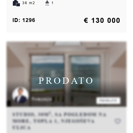
36 m2
1
€ 130 000
ID: 1296
PRODATO
AGENT:
Nemanja
PRODATO
2
STUDIO, 30M
, SA POGLEDOM NA
MORE, TOPLA 1, NJEGOŠEVA
ULICA