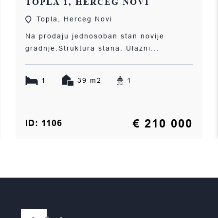
TOPLA 1, HERCEG NOVI
Topla, Herceg Novi
Na prodaju jednosoban stan novije
gradnje.Struktura stana: Ulazni...
1
39 m2
1
€ 210 000
ID: 1106