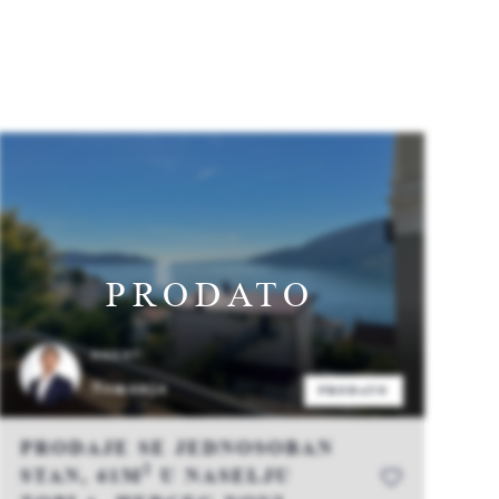
PRODATO
AGENT:
Nemanja
PRODATO
PRODAJE SE JEDNOSOBAN
2
STAN, 61M
U NASELJU