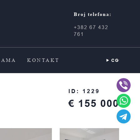
Broj telefona:
+382 67 432
761
NAMA
KONTAKT
CG
ID: 1229
€ 155 000