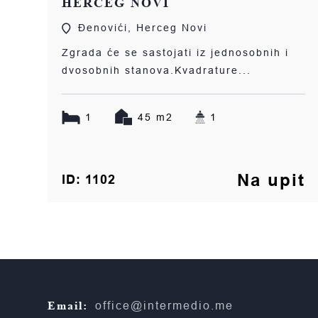
HERCEG NOVI
Đenovići, Herceg Novi
Zgrada će se sastojati iz jednosobnih i
dvosobnih stanova.Kvadrature...
1
45 m2
1
Na upit
ID: 1102
Email:
office@intermedio.me