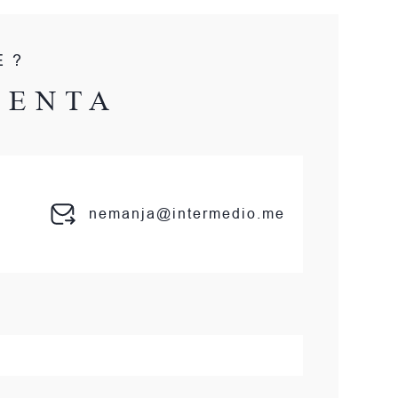
E?
GENTA
nemanja@intermedio.me