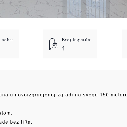
j soba:
Broj kupatila:
1
ana u novoizgradjenoj zgradi na svega 150 metar
stom.
de bez lifta.