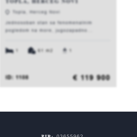
TOPLA, HERCEG NOVI
Topla, Herceg Novi
Jednosoban stan sa fenomenalnim
pogledom na more, jugozapadno...
1
61 m2
1
€ 119 900
ID: 1108
PIB:
03655962