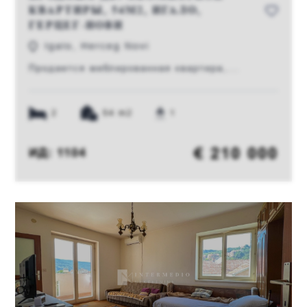
КВАРТИРЫ, 54М2, ИГАЛО,
ГЕРЦЕГ-НОВИ
Igalo, Herceg Novi
Продается меблированная квартира,...
2
54 m2
1
€ 210 000
ИД: 1104