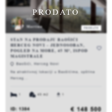
PRODATO
AGENT:
Martina
PRODATO
STAN NA PRODAJU BAOŠIĆI
HERCEG NOVI – JEDNOSOBAN,
POGLED NA MORE, 45 M², ISPOD
MAGISTRALE
Baošići, Herceg Novi
Na atraktivnoj lokaciji u Baošićima, opština
Herceg...
1
45 m2
1
€ 148 500
ID: 1384