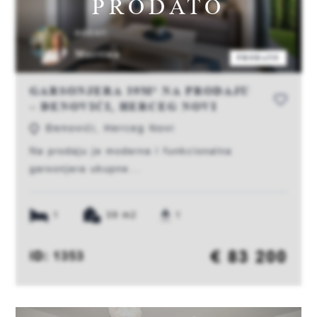
PRODATO
AGENT:
Martina
PRODATO
GARSONJERA 39M² NA PRODAJU
– ĐENOVIĆI, HERCEG NOVI
Đenovići, Herceg Novi
Na prodaju je moderna i funkcionalna
garsonjera ukupne...
1
39 m2
1
€ 83 200
ID: 1353