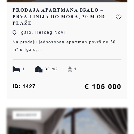
PRODAJA APARTMANA IGALO –
PRVA LINIJA DO MORA, 30 M OD
PLAŽE
Igalo, Herceg Novi
Na prodaju jednosoban apartman površine 30
m² u Igalu,...
1
30 m2
1
€ 105 000
ID: 1427
DISCOUNT