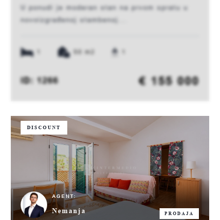
U ponudi je moderan stan na prvom spratu u
novoizgrađenoj stambenoj...
1
50 m2
1
€ 155 000
ID: 1266
DISCOUNT
AGENT:
Nemanja
PRODAJA