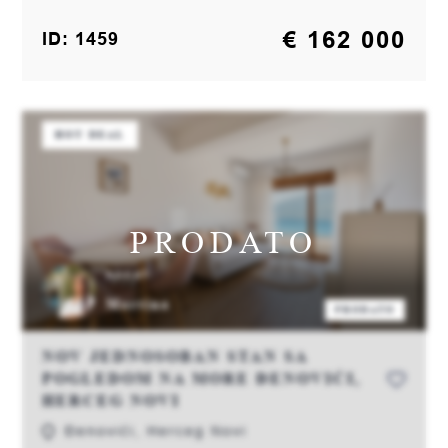
€ 162 000
ID: 1459
HOT DEAL
PRODATO
AGENT:
Martina
PRODATO
NOV JEDNOSOBAN STAN SA
POGLEDOM NA MORE ĐENOVIĆI,
HERCEG NOVI
Đenovići, Herceg Novi