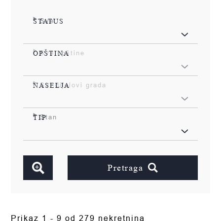
Sve
STATUS
Sve opštine
OPŠTINA
Svi dijelovi grada
NASELJA
Stan
TIP
Pretraga
Prikaz 1 - 9 od 279 nekretnina