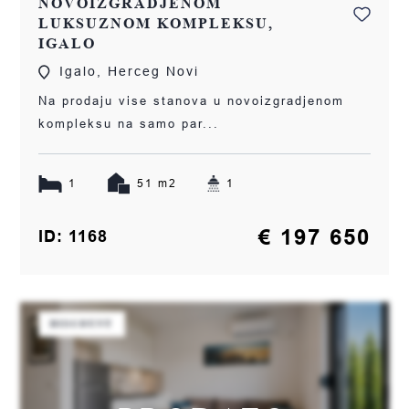
NOVOIZGRADJENOM
LUKSUZNOM KOMPLEKSU,
IGALO
Igalo, Herceg Novi
Na prodaju vise stanova u novoizgradjenom
kompleksu na samo par...
1
51 m2
1
€ 197 650
ID: 1168
DISCOUNT